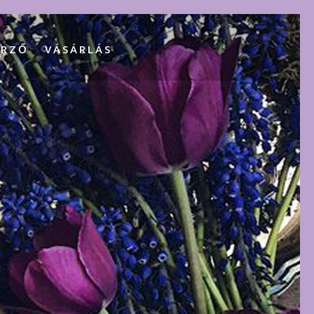
ERZŐ
VÁSÁRLÁS