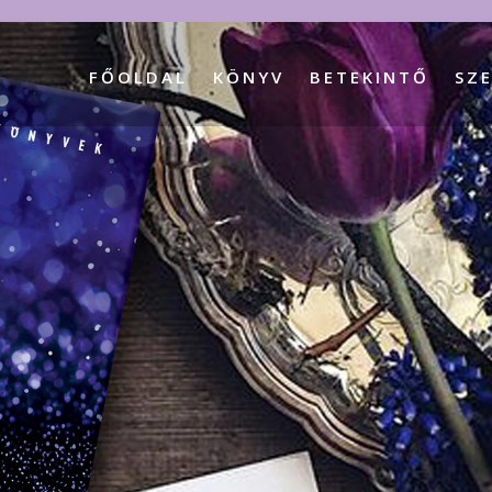
FŐOLDAL
KÖNYV
BETEKINTŐ
SZ