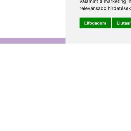
valamint a marketing i
relevánsabb hirdetések
Elfogadom
Elutas