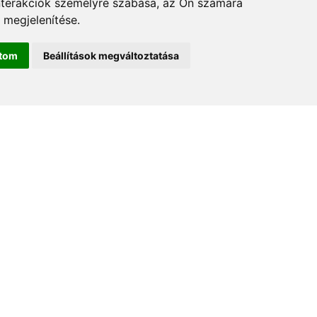
nterakciók személyre szabása
,
az Ön számára
 megjelenítése
.
ítom
Beállítások megváltoztatása